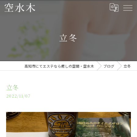
立冬
高知市にてエステなら癒しの空間・空水木
ブログ
立冬
立冬
2022/11/07