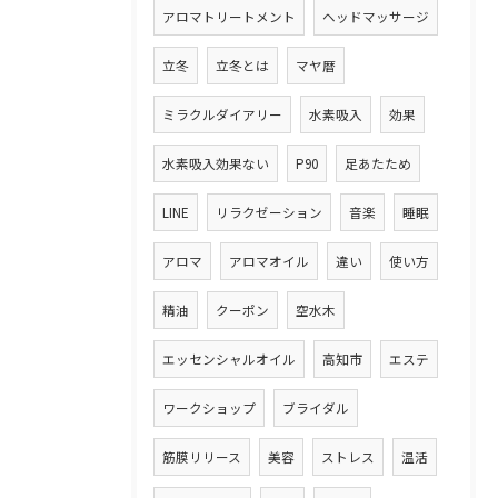
アロマトリートメント
ヘッドマッサージ
立冬
立冬とは
マヤ暦
ミラクルダイアリー
水素吸入
効果
水素吸入効果ない
P90
足あたため
LINE
リラクゼーション
音楽
睡眠
アロマ
アロマオイル
違い
使い方
精油
クーポン
空水木
エッセンシャルオイル
高知市
エステ
ワークショップ
ブライダル
筋膜リリース
美容
ストレス
温活